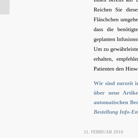
Cerezyme© (06.02.2010)
Reichen Sie diese
Fläschchen umgehen
dass die benötigt
geplanten Infusions
Um zu gewährleisten
erhalten, empfehl
Patienten den Hinwe
Wir sind zurzeit i
über neue Artike
automatischen Ben
Bestellung Info-E
11. FEBRUAR 2010