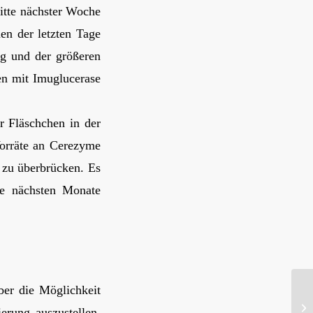
itte nächster Woche
nen der letzten Tage
g und der größeren
en mit Imuglucerase
r Fläschchen in der
Vorräte an Cerezyme
 zu überbrücken. Es
ie nächsten Monate
ber die Möglichkeit
Ge
Re
erung auszustellen.