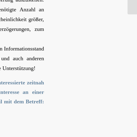
(17
enötigte Anzahl an
einlichkeit größer,
Verzögerungen, zum
en Informationsstand
n und auch anderen
e Unterstützung!
teressierte zeitnah
nteresse an einer
l mit dem Betreff: