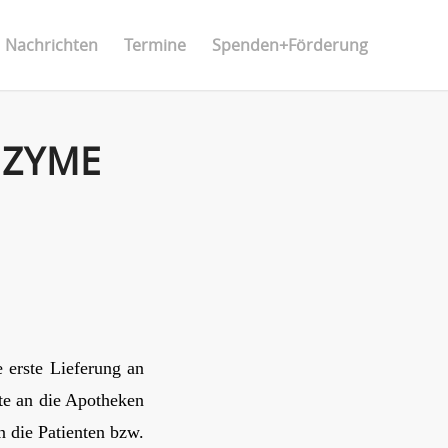
Nachrichten
Termine
Spenden+Förderung
EZYME
 erste Lieferung an
te an die Apotheken
n die Patienten bzw.