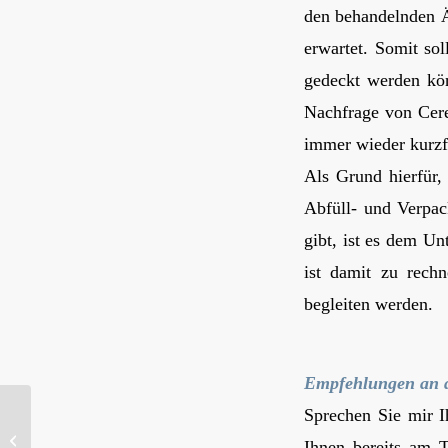
den behandelnden Ä
erwartet. Somit sol
gedeckt werden kön
Nachfrage von Cere
immer wieder kurzfr
Als Grund hierfür,
Abfüll- und Verpac
gibt, ist es dem U
ist damit zu rech
begleiten werden.
Empfehlungen an d
Sprechen Sie mir I
Verzögerungen bei der Auslieferung von
Ihnen bereits am T