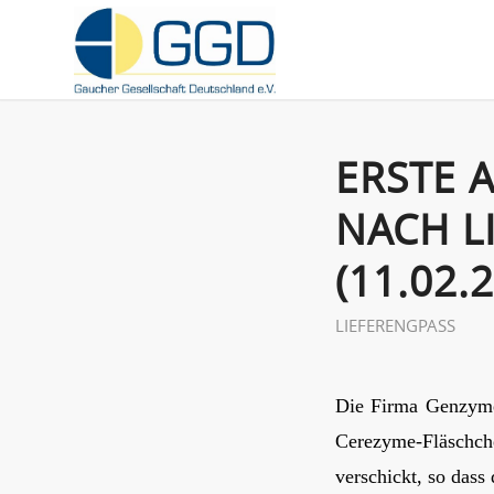
ERSTE 
NACH L
(11.02.
LIEFERENGPASS
Die Firma Genzyme 
Cerezyme-Fläschche
verschickt, so dass