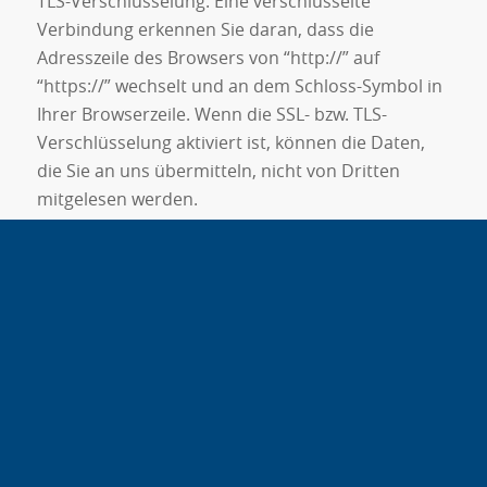
TLS-Verschlüsselung. Eine verschlüsselte
Verbindung erkennen Sie daran, dass die
Adresszeile des Browsers von “http://” auf
“https://” wechselt und an dem Schloss-Symbol in
Ihrer Browserzeile. Wenn die SSL- bzw. TLS-
Verschlüsselung aktiviert ist, können die Daten,
die Sie an uns übermitteln, nicht von Dritten
mitgelesen werden.
Sie haben im Rahmen der geltenden gesetzlichen
Bestimmungen jederzeit das Recht auf
unentgeltliche Auskunft über Ihre gespeicherten
personenbezogenen Daten, deren Herkunft und
Empfänger und den Zweck der Datenverarbeitung
und ggf. ein Recht auf Berichtigung, Sperrung
oder Löschung dieser Daten. Hierzu sowie zu
weiteren Fragen zum Thema personenbezogene
Daten können Sie sich jederzeit unter der im