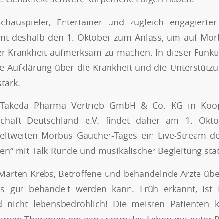
chauspieler, Entertainer und zugleich engagierter
mt deshalb den 1. Oktober zum Anlass, um auf Mo
r Krankheit aufmerksam zu machen. In dieser Funkt
die Aufklärung über die Krankheit und die Unterstützu
tark.
akeda Pharma Vertrieb GmbH & Co. KG in Koop
schaft Deutschland e.V. findet daher am 1. Ok
weltweiten Morbus Gaucher-Tages ein Live-Stream de
en“ mit Talk-Runde und musikalischer Begleitung stat
Marten Krebs, Betroffene und behandelnde Ärzte übe
ts gut behandelt werden kann. Früh erkannt, is
d nicht lebensbedrohlich! Die meisten Patienten