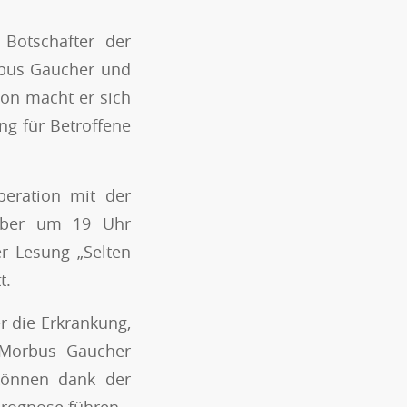
 Botschafter der
rbus Gaucher und
ion macht er sich
ng für Betroffene
eration mit der
tober um 19 Uhr
r Lesung „Selten
t.
r die Erkrankung,
t Morbus Gaucher
 können dank der